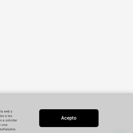
 la web y
os a las
Acepto
 a solicitar
e una
 señalados.