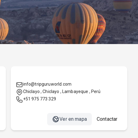
Oficina Chiclayo
info@tripguruworld.com
Chiclayo , Chiclayo , Lambayeque , Perú
+51 975 773 329
Ver en mapa
Contactar