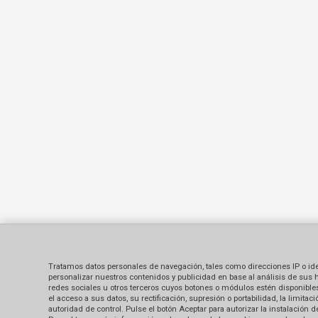
Tratamos datos personales de navegación, tales como direcciones IP o identi
personalizar nuestros contenidos y publicidad en base al análisis de sus 
redes sociales u otros terceros cuyos botones o módulos estén disponibles 
el acceso a sus datos, su rectificación, supresión o portabilidad, la limi
autoridad de control. Pulse el botón Aceptar para autorizar la instalación