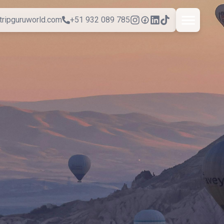
tripguruworld.com
+51 932 089 785